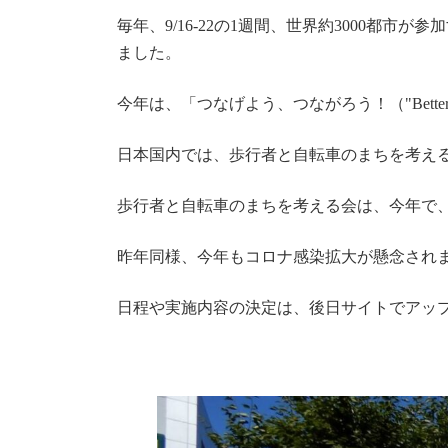
更
新
毎年、9/16-22の1週間、世界約3000都
日
ました。
時
:
今年は、「つなげよう、つながろう！（"Bette
日本国内では、歩行者と自転車のまちを考え
歩行者と自転車のまちを考える会は、今年で、
昨年同様、今年もコロナ感染拡大が懸念され
日程や実施内容の決定は、後日サイトでアッ