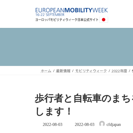
コ
ナ
ン
ビ
テ
ゲ
ン
ー
ツ
シ
へ
ョ
ス
ン
キ
に
ッ
移
プ
動
ホーム
最新情報
モビリティウィーク
2022年度
歩行者と自転車のまち
します！
最
2022-08-03
2022-08-03
cfdjapan
終