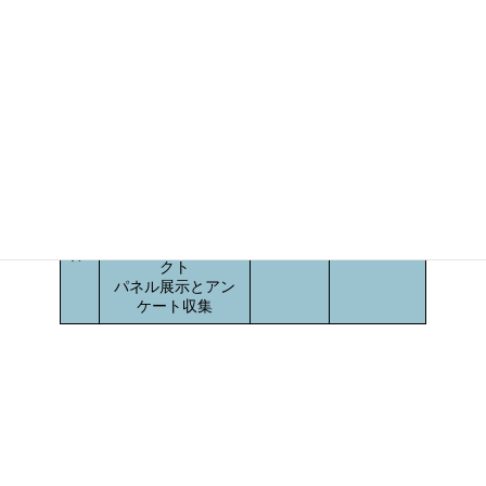
にて、パネル展示とアンケート収集を行いました。
恒常的施
カーフリー
1週間の取組み
策の展
デーの実
開
施
実
9/16-22
施
-
ふくやまサイクル
内
シティ・プロジェ
容
クト
パネル展示とアン
ケート収集